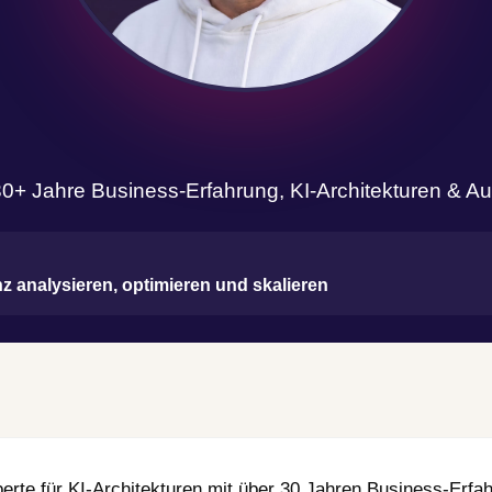
+ Jahre Business-Erfahrung, KI-Architekturen & Au
enz analysieren, optimieren und skalieren
te für KI-Architekturen mit über 30 Jahren Business-Erfahru