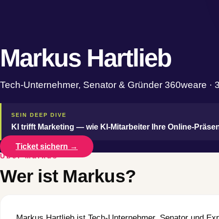
Markus Hartlieb
Tech-Unternehmer, Senator & Gründer 360weare · 30
SEIN DEEP DIVE
KI trifft Marketing — wie KI-Mitarbeiter Ihre Online-Präs
Ticket sichern →
Über Markus
Wer ist Markus?
Markus Hartlieb ist Tech-Unternehmer, Senator und Exper