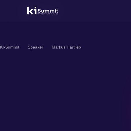
Zum
Inhalt
springen
KI-Summit
·
Speaker
·
Markus Hartlieb