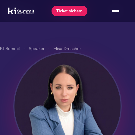
Ticket sichern
Ticket sichern
Zum
Inhalt
springen
KI-Summit
·
Speaker
·
Elisa Drescher